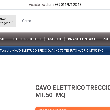
Assistenza clienti
+39 011.971.23.48
Tutte
ategorie
AMO
TUTTI I PRODOTTI
MARCHI
BRAND CONTAKT
PRO
o Tessuto
/
CAVO ELETTRICO TRECCIOLA 3X0.75 TESSUTO AVORIO MT.50 IMQ
CAVO ELETTRICO TRECCIO
MT.50 IMQ