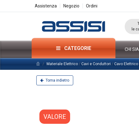
Assistenza
Negozio
Ordini
le c
CATEGORIE
CHI SI
Materiale Elettrico
/
Cavi e Conduttori
/
Cavo Elettric
Torna indietro
VALORE