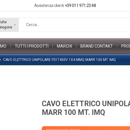
Assistenza clienti
+39 011.971.23.48
Tutte
ategorie
AMO
TUTTI I PRODOTTI
MARCHI
BRAND CONTAKT
PRO
e
/
CAVO ELETTRICO UNIPOLARE FS17450V 1X4 MMQ MARR 100 MT. IMQ
CAVO ELETTRICO UNIPOL
MARR 100 MT. IMQ