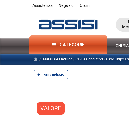
Assistenza
Negozio
Ordini
le c
CATEGORIE
CHI SI
Materiale Elettrico
/
Cavi e Conduttori
/
Cavo Unipolar
Torna indietro
VALORE