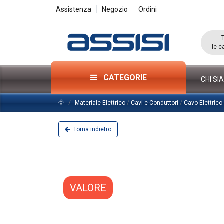
Assistenza
Negozio
Ordini
le c
CATEGORIE
CHI SI
Materiale Elettrico
/
Cavi e Conduttori
/
Cavo Elettric
Torna indietro
VALORE