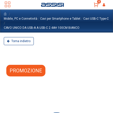
0
Mobile, PC e Connetività
/
Cavi per Smartphone e Tablet
/
Cavi USB-C Type-C
/
CAVO UNICO DA USB-A A USB-C 2.4AH 100CM BIANCO
Torna indietro
PROMOZIONE