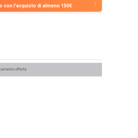
 con l'acquisto di almeno 150€
camento offerte