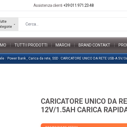
Assistenza clienti
+39 011.971.23.48
Tutte
ategorie
AMO
TUTTI I PRODOTTI
MARCHI
BRAND CONTAKT
PRO
bile
/
Power Bank , Carica da rete, SSD
/
CARICATORE UNICO DA RETE USB-A 5V/3
CARICATORE UNICO DA RE
12V/1.5AH CARICA RAPID