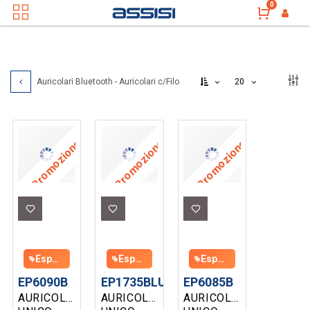
0
20
Auricolari Bluetooth - Auricolari c/Filo
Promozione
Promozione
Promozione
Espositore da banco UNICO in omaggio con l'acquisto di almeno 150€
Espositore da banco UNICO in omaggio con l'acquisto di almeno 150€
Espositore da banco UNICO in omaggio con l'acquisto di almeno 150€
EP6090B
EP1735BLU
EP6085B
AURICOLARI
AURICOLARI
AURICOLARI