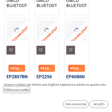
UNICO
UNICO
UNICO
BLUETOOTH
BLUETOOTH
BLUETOOTH
CON
MAGNETICO
TWE
GOMMINO
OEW
(TRUE
EAR E
(OPEN
WIRELESS
ARCHETTO
EAR
EARBUDS
Promozione
Promozione
Promozione
PER
WIRLESS )
)
PADIGLIONE
PRATICO
AURICOLARE
PER LO
SPORT
Espositore da banco UNICO in omaggio con l'acquisto di almeno 150€
Espositore da banco UNICO in omaggio con l'acquisto di almeno 150€
Espositore da banco UNICO in omaggio con l'acquisto di almeno 150€
EP2807BN
EP2256
EP6086N
AURICOLARI
AURICOLARI
AURICOLARI
Usiamo cookies per fornire una migliore esperienza utente su questo sito.
UNICO
UNICO
UNICO
Politica sui cookie
BLUETOOTH
BLUETOOTH
BLUETOOTH
TWS (
TWS
OWS (
TRUE
(TRUE
OPEN
Solo essenziali
Accetto
WIRELESS
WIRELESS
WEARABLE