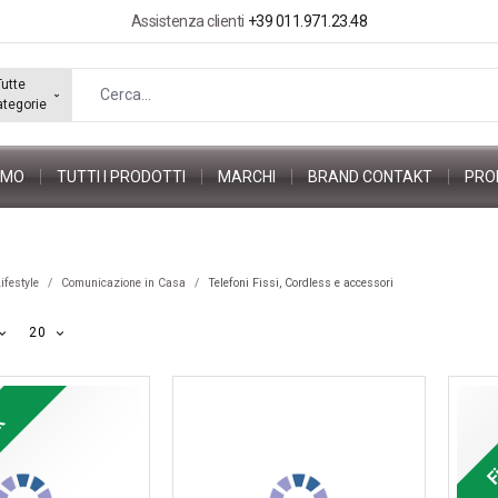
Assistenza clienti
+39 011.971.23.48
Tutte
ategorie
AMO
TUTTI I PRODOTTI
MARCHI
BRAND CONTAKT
PRO
ifestyle
Comunicazione in Casa
Telefoni Fissi, Cordless e accessori
20
ck
F