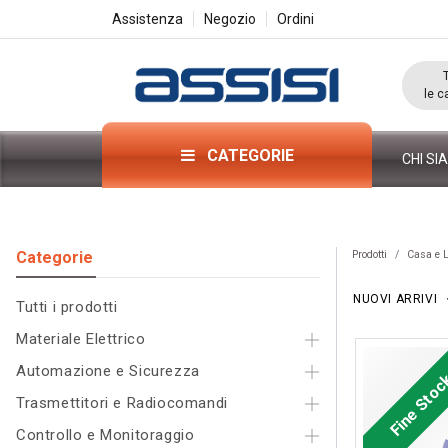
Assistenza
Negozio
Ordini
le c
CATEGORIE
CHI SI
Categorie​
Prodotti
Casa e L
NUOVI ARRIVI
Tutti i pr
odo
tti
Materiale Elettrico
Automazione e Sicurezza
Fine Sto
Trasmettitori e Radiocomandi
Controllo e Monitoraggio