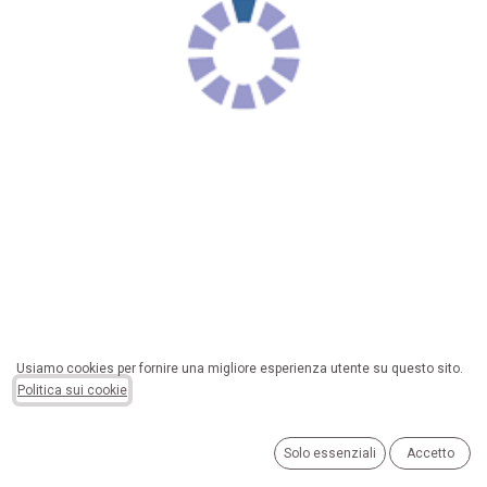
CAVO MATSUYAMA TELEFONICO
Usiamo cookies per fornire una migliore esperienza utente su questo sito.
Politica sui cookie
6P/4C 5MT -AVORIO GB035
Solo essenziali
Accetto
Aggiungi alla lista dei de
sideri