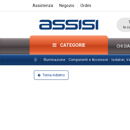
Assistenza
Negozio
Ordini
le c
CATEGORIE
CHI SI
Illuminazione
/
Componenti e Accessori
/
Isolatori, 
Torna indietro