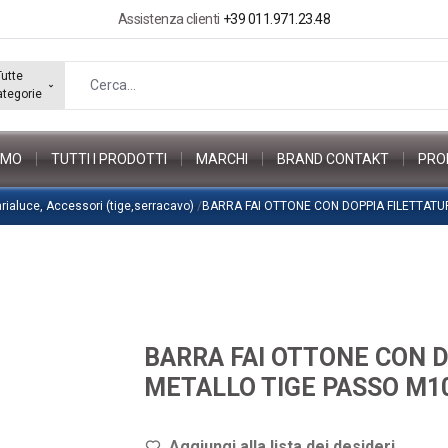
Assistenza clienti
+39 011.971.23.48
Tutte
ategorie
AMO
TUTTI I PRODOTTI
MARCHI
BRAND CONTAKT
PRO
Varialuce, Accessori (tige,serracavo)
/
BARRA FAI OTTONE CON DOPPIA FILETTAT
BARRA FAI OTTONE CON 
METALLO TIGE PASSO M1
Aggiungi alla lista dei de
sideri