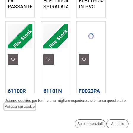
FAI
ELETTRICA
ELETTRICA
PASSANTE
SPIRALATA
IN PVC
BIPOLARE
2P+T 10A
SPIRALATO
2A 250V
3MT.
BN
TASTO A
2X0.75MM
3X0.75MM
BILANCIERE
BIANCO
10M NO
Fine Stock
Fine Stock
BIANCO
SPINA FAI
61100R
61101N
F0023PA
PROLUNGA
PROLUNGA
ADATTATORE
Usiamo cookies per fornire una migliore esperienza utente su questo sito.
ELETTRICA
ELETTRICA
FAI
Politica sui cookie
SPIRALATA
SPIRALATA
PORTALAMPADA
2P+T 10A
2P+T 10A
DA SPINA
3MT
3MT.
G24D-1 A
Solo essenziali
Accetto
2X0.75MM
3X0.75MM
PRESA