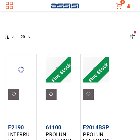
0
filt
20
Fine Stock
Fine Stock
F2190
61100
F2014BSP
INTERRUTTORE
PROLUNGA
PROLUNGA