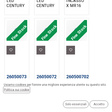
LED
LED
INCASSO
CENTURY
CENTURY
X MR16
MODELLO
MODELLO
FISSO
COMFORT
P-
NICKEL
FARO
QUADRO
SATINATO
INCASSO
60X60 CM
LIGHT
Fine Stock
Fine Stock
Fine Stock
Ø160MM
BACKLIGHT
16W
40W IP43
4000K
2090LM
IP20
26050073
26050072
26050070220
LAMPADA
LAMPADA
LAMPADA
Usiamo cookies per fornire una migliore esperienza utente su questo sito.
LED
LED
LED
Politica sui cookie
LIGHTX
LIGHTX
LIGHTX
FARO
FARO
FARO
ULTRAPIATTO
ULTRAPIATTO
INCASSO
Solo essenziali
Accetto
⌀280MM
⌀280MM
ULTRAPIATTO