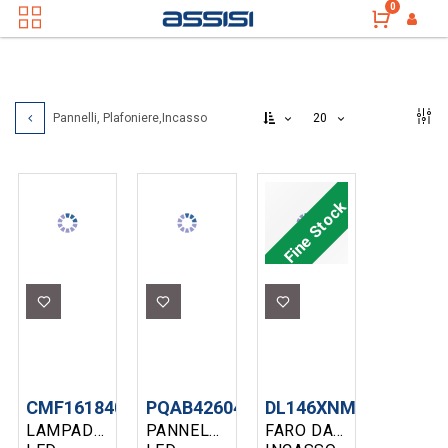
0
20
Pannelli, Plafoniere,Incasso
Fine Stock
CMF161840
PQAB426040
DL146XNM
LAMPADA
PANNELLO
FARO DA