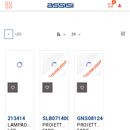
0
20
LED
Promozione
Promozione
213414
SLB071400
GNS081240
LAMPADA
PROIETTORE
PROIETTORE