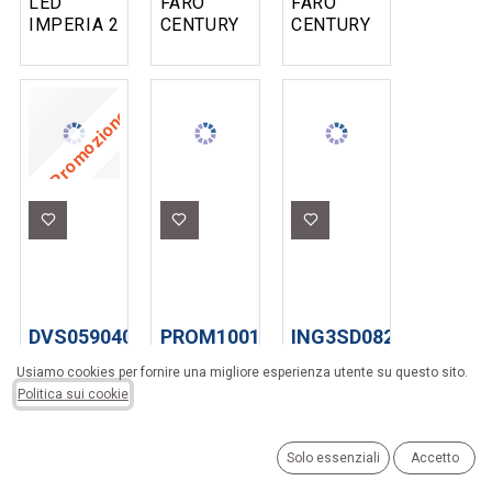
LED
FARO
FARO
IMPERIA 2
CENTURY
CENTURY
PIN PL-
LED
LED
G24D
MODELLO
MODELLO
4.5W 230V
SOLAR-B
GENIUS
4000K
CON
CON
Promozione
(10W EX)
PANNELLO
PANNELLO
LUNGHEZZA
SOLARE
SOLARE
DA 10.0 A
8W 3000K
8W 4000K
11.0 CM
- 4000K -
SENSORE
6500K
CREPUSCOLARE
SENSORE
IP65
CREPUSCOLARE
950LM
IP65
800LM
DVS059040
PROM1001640
ING3SD082727
PROIETTORE
PROIETTORE
LAMPADA
Usiamo cookies per fornire una migliore esperienza utente su questo sito.
FARO
FARO
LED FILO
Politica sui cookie
CENTURY
CENTURY
CENTURY
LED
LED
MODELLO
MODELLO
MODELLO
INCANTO
Solo essenziali
Accetto
DVERSO
PROMETEO
DIMMERABILE