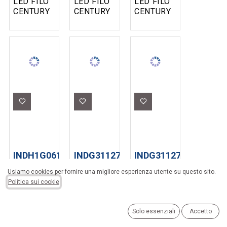
LED FILO
LED FILO
LED FILO
CENTURY
CENTURY
CENTURY
MODELLO
MODELLO
MODELLO
INCANTO
INCANTO
INCANTO
DIMMERABILE
DIMMERABILE
SFERA
GOCCIA
SFERA
G45 ALTA
A60 ALTA
G45 ALTA
EFFICIENZA
EFFICIENZA
EFFICIENZA
6W 806LM
8W 900LM
6W 680LM
E14
E27
E14
CHIARA
CHIARA
CHIARA
4000K
2700K
2700K
INDH1G061427
INDG3112740
INDG3112727
LAMPADA
LAMPADA
LAMPADA
Usiamo cookies per fornire una migliore esperienza utente su questo sito.
LED FILO
LED FILO
LED FILO
Politica sui cookie
CENTURY
CENTURY
CENTURY
MODELLO
MODELLO
MODELLO
INCANTO
INCANTO
INCANTO
Solo essenziali
Accetto
DIMMERABILE
GOCCIA
GOCCIA