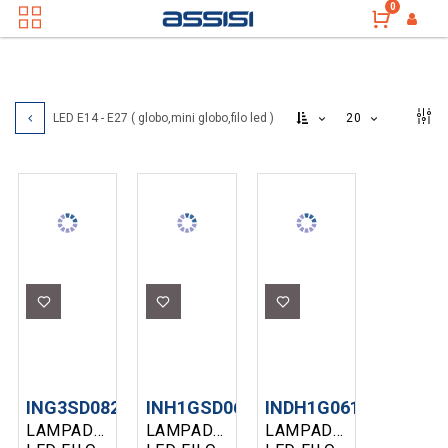
0
20
LED E14 - E27 ( globo,mini globo,filo led )
ING3SD082727
INH1GSD061427
INDH1G061440
LAMPADA
LAMPADA
LAMPADA