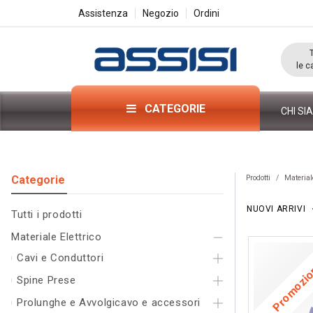
Assistenza
Negozio
Ordini
le c
CATEGORIE
CHI SI
Categorie​
Prodotti
Materiale
NUOVI ARRIVI
Tutti i pr
odo
tti
Materiale Elettrico
Cavi e Conduttori
Promozi
Spine Prese
Prolunghe e Avvolgicavo e accessori