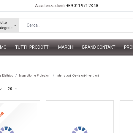
Assistenza clienti
+39 011.971.23.48
Tutte
ategorie
AMO
TUTTI I PRODOTTI
MARCHI
BRAND CONTAKT
PRO
 Elettrico
Interruttori e Protezioni
Interruttori -Deviatori-Invertitori
20
one