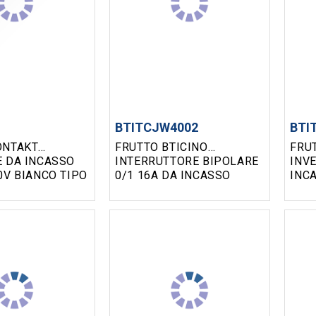
BTITCJW4002
BTI
ONTAKT
FRUTTO BTICINO
FRU
SO
INTERRUTTORE BIPOLARE
INVE
 TIPO
0/1 16A DA INCASSO
INC
IVINGLIGHT -
SERIE BTICINO MATIXGO
BTI
IONAL