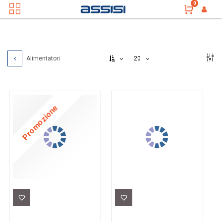
0
20
Alimentatori
Promozione