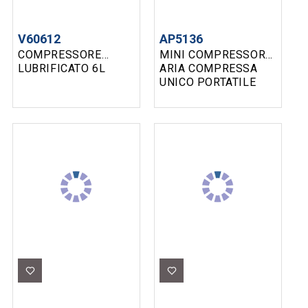
V60612
AP5136
COMPRESSORE
MINI COMPRESSORE
LUBRIFICATO 6L
ARIA COMPRESSA
UNICO PORTATILE
10BAR 1500MAH 80W
17L/M TUBO PER
ARIA , AGO A SFERA E
2 UGELLI
ADATTATORE USB A -
DC