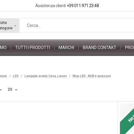
Assistenza clienti
+39 011.971.23.48
Tutte
ategorie
AMO
TUTTI I PRODOTTI
MARCHI
BRAND CONTAKT
PRO
zione
LED
Lampade arredo Casa, Lavoro
Strip LED , RGB e accessori
20
Ne