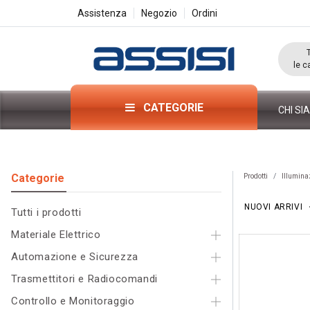
Assistenza
Negozio
Ordini
le c
CATEGORIE
CHI SI
Categorie​
Prodotti
Illumina
NUOVI ARRIVI
Tutti i pr
odo
tti
Materiale Elettrico
Automazione e Sicurezza
Trasmettitori e Radiocomandi
Controllo e Monitoraggio