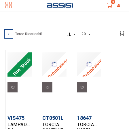
0
20
Torce Ricaricabili
Fine Stock
Promozione
Promozione
VIS475
CT0501L
18647
LAMPADA
TORCIA
TORCIA