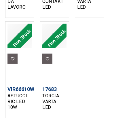
DA
CONTAKT
VARTA
LAVORO
LED
LED
LED SMD
RICARICABILE
RICARICABILE
3W BASE
USB 5W
WORK
RICARICA
400LM
FLEX
INCLUSA
CON
STADIUM
Fine Stock
Fine Stock
VELAMP
MAGNETE
1450LM
CAVO IN
LI-ION
DOTAZIONE
18647
PZ. 1
VIR66610W
17683
ASTUCCIO
TORCIA
RIC.LED
VARTA
10W
LED
3.7V3000MAH
RICARICABILE
120LMN
CAR
PB+PW
LIGHT 12V