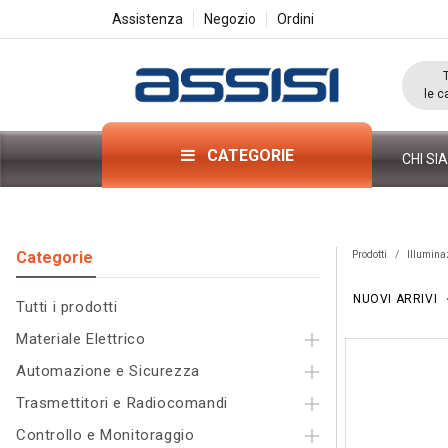
Assistenza
Negozio
Ordini
le c
CATEGORIE
CHI SI
Categorie​
Prodotti
Illumina
NUOVI ARRIVI
Tutti i pr
odo
tti
Materiale Elettrico
Automazione e Sicurezza
Trasmettitori e Radiocomandi
Controllo e Monitoraggio