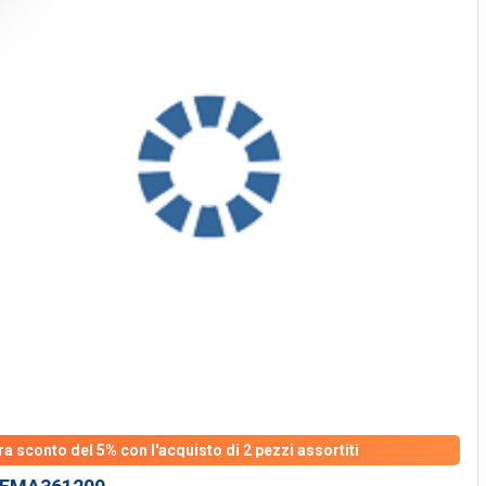
ra sconto del 5% con l'acquisto di 2 pezzi assortiti