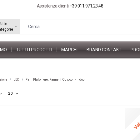
Assistenza clienti
+39 011.971.23.48
Tutte
ategorie
AMO
TUTTI I PRODOTTI
MARCHI
BRAND CONTAKT
PRO
zione
LED
Fari, Plafoniere, Pannelli Outdoor - Indoor
20
Va