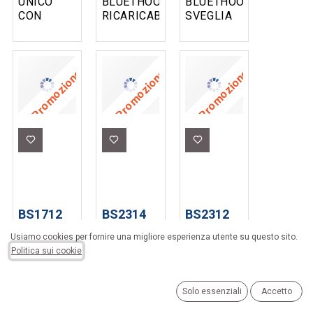
UNICO
BLUETHOOT
BLUETHOOT
CON
RICARICABILE
SVEGLIA
MICROFONO
PORTATILE
RICARICABILE
OVER-EAR
UNICO
UNICO
ADATTI
CON LED
CON
PER IL
RGB
CLOCK
Promozione
Promozione
Promozione
GAMING
LIGHT E
SPEAKER
CON LUCE
RIVESTIMENTO
3W
LED RGB
IN
TESSUTO
10W
BS1712
BS2314
BS2312
CASSA
CASSA
CASSA
Usiamo cookies per fornire una migliore esperienza utente su questo sito.
BLUETHOOT
BLUETHOOT
BLUETHOOT
Politica sui cookie
RICARICABILE
MINI
MINI
PORTATILE
RICARICABILE
RICARICABILE
UNICO
PORTATILE
PORTATILE
Solo essenziali
Accetto
CON
UNICO
UNICO