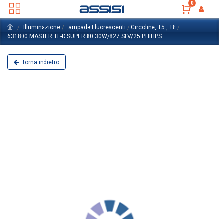
0
Illuminazione
/
Lampade Fluorescenti
/
Circoline, T5 , T8
/
631800 MASTER TL-D SUPER 80 30W/827 SLV/25 PHILIPS
Torna indietro