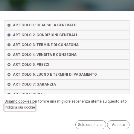
ARTICOLO 1: CLAUSOLA GENERALE
ARTICOLO 2: CONDIZIONI GENERALI
ARTICOLO 3: TERMINE DI CONSEGNA
ARTICOLO 4: VENDITA E CONSEGNA
ARTICOLO 5: PREZZI
ARTICOLO 6: LUOGO E TERMINI DI PAGAMENTO
ARTICOLO 7: GARANZIA
ARTICOLO 8: RESI
Usiamo cookies per fornire una migliore esperienza utente su questo sito.
ARTICOLO 9: INFORMATIVA PRIVACY
Politica sui cookie
9.1 Ai sensi dei provvedimenti del Garante per la protezione dei dati
personali e del Reg. UE 679/2016 e sue eventuali modifiche, Assisi
Solo essenziali
Accetto
snc è titolare del trattamento dei dati personali del Compratore il cui
conferimento ha natura obbligatoria affinché vengano evasi gli