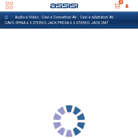
0
Audio e Video
/
Cavi e Connettori AV
/
Cavi e adattatori AV
/
CAVO SPINA 6.3 STEREO JACK PRESA 6.3 STEREO JACK 2MT