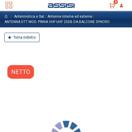
0
Antennistica e Sat
/
Antenne interne ed esterne
/
ANTENNA DTT MOD. PINNA VHF-UHF 25DB DA BALCONE SYNCRO
Torna indietro
NETTO