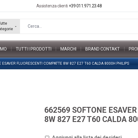
Assistenza clienti
+39 011.971.23.48
Tutte
ategorie
AMO
TUTTI I PRODOTTI
MARCHI
BRAND CONTAKT
PRO
 ESAVER FLUORESCENTI COMPATTE 8W 827 E27 T60 CALDA 8000H PHILIPS
662569 SOFTONE ESAVER
8W 827 E27 T60 CALDA 80
Aggiungi alla lista dei de
sideri