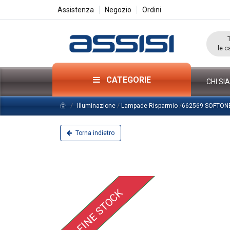
Assistenza
Negozio
Ordini
le c
CATEGORIE
CHI SI
Illuminazione
/
Lampade Risparmio
/
662569 SOFTONE
Torna indietro
FINE STOCK