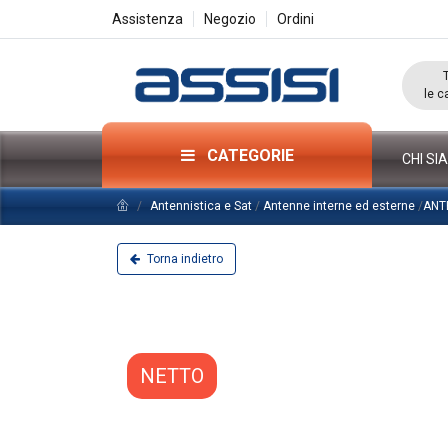
Assistenza
Negozio
Ordini
le c
CATEGORIE
CHI SI
Antennistica e Sat
/
Antenne interne ed esterne
/
ANT
Torna indietro
NETTO