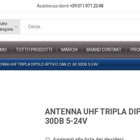
Assistenza clienti
+39 011.971.23.48
Tutte
ategorie
AMO
TUTTI I PRODOTTI
MARCHI
BRAND CONTAKT
PRO
ENNA UHF TRIPLA DIPOLO ATTIVO CAN 21.60 30DB 5-24V
ANTENNA UHF TRIPLA DIP
30DB 5-24V
Aggiungi alla lista dei de
sideri