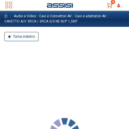
0
Audio e Video
/
Cavi e Connettori AV
/
Cavi e adattatori AV
/
CAVETTO A/V 3RCA / 3RCA S/S NE M/P 1,5MT
Torna indietro