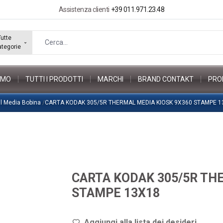
Assistenza clienti
+39 011.971.23.48
Tutte
ategorie
AMO
TUTTI I PRODOTTI
MARCHI
BRAND CONTAKT
PRO
l Media Bobina
/
CARTA KODAK 305/5R THERMAL MEDIA KIOSK 9X360 STAMPE 1
CARTA KODAK 305/5R TH
STAMPE 13X18
Aggiungi alla lista dei de
sideri