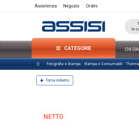
Assistenza
Negozio
Ordini
le c
CATEGORIE
CHI SI
Fotografia e Stampa
/
Stampa e Consumabili
/
Therma
Torna indietro
NETTO