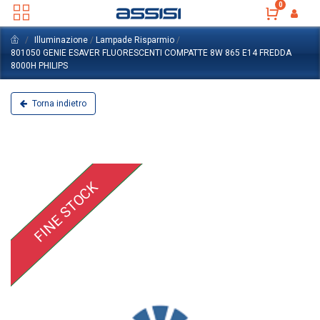
0
Illuminazione
/
Lampade Risparmio
/
801050 GENIE ESAVER FLUORESCENTI COMPATTE 8W 865 E14 FREDDA
8000H PHILIPS
Torna indietro
FINE STOCK