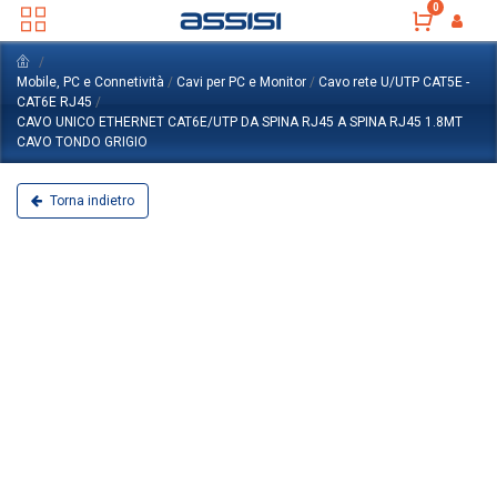
0
Mobile, PC e Connetività
/
Cavi per PC e Monitor
/
Cavo rete U/UTP CAT5E -
CAT6E RJ45
/
CAVO UNICO ETHERNET CAT6E/UTP DA SPINA RJ45 A SPINA RJ45 1.8MT
CAVO TONDO GRIGIO
Torna indietro