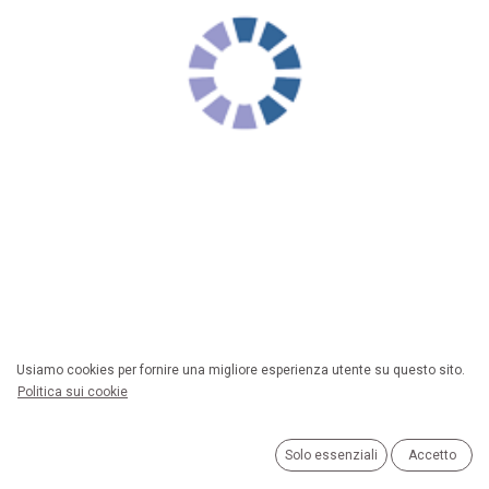
Usiamo cookies per fornire una migliore esperienza utente su questo sito.
CAVO UNICO ETHERNET CAT6E/UTP
Politica sui cookie
DA SPINA RJ45 A SPINA RJ45
1.8MT CAVO TONDO GRIGIO
Solo essenziali
Accetto