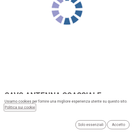
CAVO ANTENNA COASSIALE
Usiamo cookies per fornire una migliore esperienza utente su questo sito.
CONTAKT 75 OHM IN CLASSE A+ DA
Politica sui cookie
6,8 MM ROLL BOX 100MT
Solo essenziali
Accetto
PROMOZIONE ATTIVA