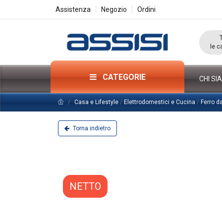
Assistenza
Negozio
Ordini
le c
CATEGORIE
CHI SI
Casa e Lifestyle
/
Elettrodomestici e Cucina
/
Ferro d
Torna indietro
NETTO