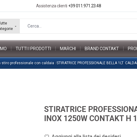
Assistenza clienti
+39 011.971.23.48
Tutte
ategorie
AMO
TUTTI I PRODOTTI
MARCHI
BRAND CONTAKT
PRO
a stiro professionale con caldaia
/
STIRATRICE PROFESSIONALE BELLA 1LT. CALD
STIRATRICE PROFESSIONA
INOX 1250W CONTAKT H 
Aggiungi alla lista dei de
sideri