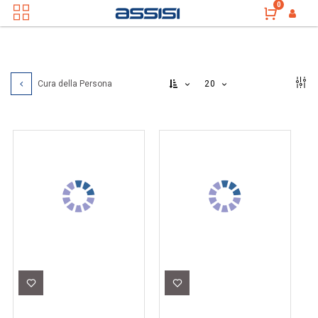
0
20
Cura della Persona
Promozione
HA5641
HA5145
AI294489
RASOIO
Rasoio
ASCIUGACAPELLI