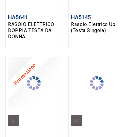
ELETTRICO
Elettrico
UNICO
A DOPPIA
Uomo
PIEGHEVOLE
TESTA DA
(Testa
DA
DONNA
Singola)
VIAGGIO
1800W
Promozione
Promozione
Espositore da banco UNICO in omaggio con l'acquisto di almeno 150€
AI411930
AI185824
AL5267
TAGLIACAPELLI
RASOIO
ETILOMETRO
ELETTRICO
UNICO
ALCOOL
CONTAKT
RIFINITORE
TEST
5W
PER PELI
UNICO
500MAH
SUPERFLUI
CON CAVO
DI