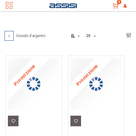
0
20
Ossido d'argento
Promozione
Promozione