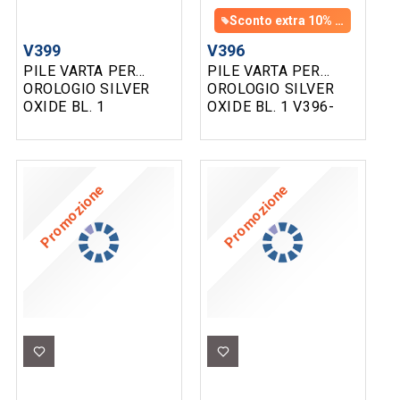
Sconto extra 10% con un ordine di almeno 100 € di prodotti assortiti
V399
V396
PILE VARTA PER
PILE VARTA PER
OROLOGIO SILVER
OROLOGIO SILVER
OXIDE BL. 1
OXIDE BL. 1 V396-
V399/SR927W
V397/SR726W
Promozione
Promozione