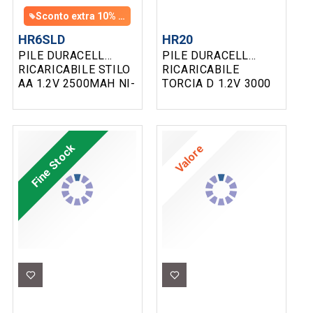
Sconto extra 10% con un ordine di almeno 100 € di prodotti assortiti
HR6SLD
HR20
PILE DURACELL
PILE DURACELL
RICARICABILE STILO
RICARICABILE
AA 1.2V 2500MAH NI-
TORCIA D 1.2V 3000
MH BL. 4 HR6SLD
MAH NI-MH BL.2
HR20
Fine Stock
Valore