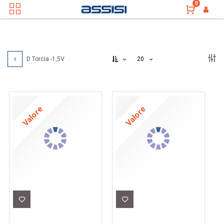
0
20
D Torcia -1,5V
Valore
Valore