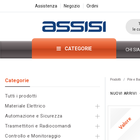
Assistenza
Negozio
Ordini
le c
CATEGORIE
CHI SI
Categorie​
Prodotti
Pile e Ba
NUOVI ARRIVI
Tutti i pr
odo
tti
Materiale Elettrico
Automazione e Sicurezza
Valore
Trasmettitori e Radiocomandi
Controllo e Monitoraggio