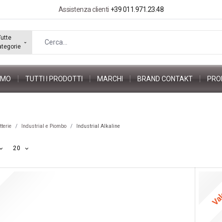
Assistenza clienti
+39 011.971.23.48
Tutte
ategorie
AMO
TUTTI I PRODOTTI
MARCHI
BRAND CONTAKT
PRO
tterie
Industrial e Piombo
Industrial Alkaline
20
Va