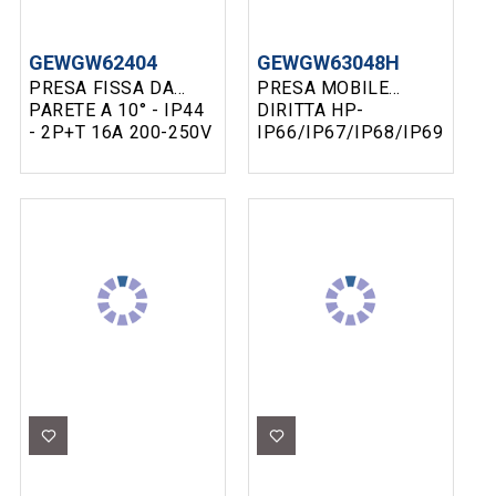
GEWGW62404
GEWGW63048H
PRESA FISSA DA
PRESA MOBILE
PARETE A 10° - IP44
DIRITTA HP-
- 2P+T 16A 200-250V
IP66/IP67/IP68/IP69-
50/60HZ BLU 6H
2P+T-63A-200-250V
50/60HZ GEWISS