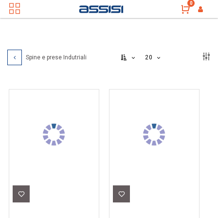
0
20
Spine e prese Indutriali