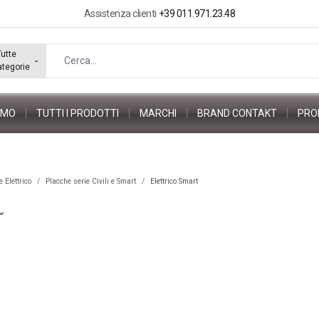
Assistenza clienti
+39 011.971.23.48
Tutte
ategorie
AMO
TUTTI I PRODOTTI
MARCHI
BRAND CONTAKT
PRO
 Elettrico
Placche serie Civili e Smart
Elettrico Smart