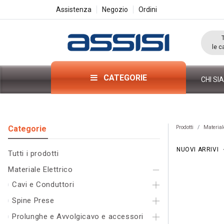
Assistenza
Negozio
Ordini
le c
CATEGORIE
CHI SI
Categorie​
Prodotti
Materiale
NUOVI ARRIVI
Tutti i pr
odo
tti
Materiale Elettrico
Cavi e Conduttori
Spine Prese
Prolunghe e Avvolgicavo e accessori