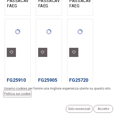
PASSACAVI
PASSACAVI
PASSACAVI
FAEG
FAEG
FAEG
NYLON
NYLON
NYLON
CON
CON
CON
TERMINALI
TERMINALI
TERMINALI
FISSI
SVITABILI
SVITABILI
TRASPARENTE
TRASPARENTE
NERO
Ø3MM
Ø4MM
Ø4MM
10MT
20MT
15MT
FG25910
FG25905
FG25720
SONDA
SONDA
SONDA
Usiamo cookies per fornire una migliore esperienza utente su questo sito.
PASSACAVI
PASSACAVI
PASSACAVI
Politica sui cookie
FAEG
FAEG
FAEG
NYLON
NYLON
NYLON
CON
CON
CON
Solo essenziali
Accetto
TERMINALI
TERMINALI
TERMINALI