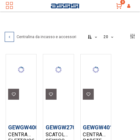
0
20
Centralina da incasso e accessori
GEWGW40023
GEWGW27006
GEWGW40101
CENTRALINO
SCATOLA
CENTRALINO