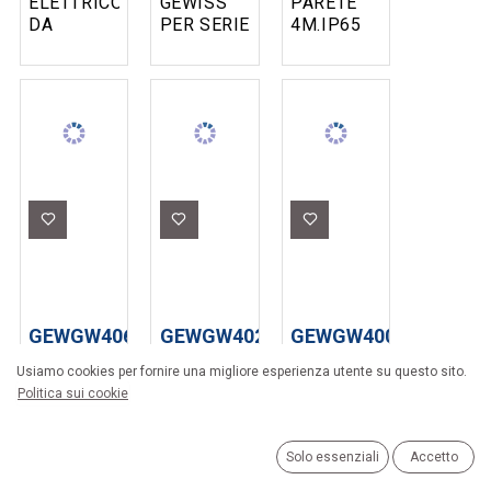
ELETTRICO
GEWISS
PARETE
DA
PER SERIE
4M.IP65
PARETE 4
SYSTEM
GEWISS
MODULI
IP40 8
IP40 -
(4X2 )
SERIE
POSTI
40CD
GEWISS
GEWGW40603
GEWGW40225TB
GEWGW40028
CENTRALINO
CENTRALINO
CENTRALINO
Usiamo cookies per fornire una migliore esperienza utente su questo sito.
PROTETTO
GEWISS
GEWISS
Politica sui cookie
- DA
DA
PREDISPOSTO
INCASSO -
INCASSO
PER
PORTA
PER
ALLOGGIAMENTO
Solo essenziali
Accetto
TRASPARENTE
ALLOGGIAMENTO
MORSETTIERE