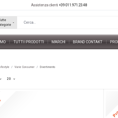
Assistenza clienti
+39 011.971.23.48
Tutte
ategorie
AMO
TUTTI I PRODOTTI
MARCHI
BRAND CONTAKT
PRO
ifestyle
Varie Consumer
Divertimento
20
ne
Pr