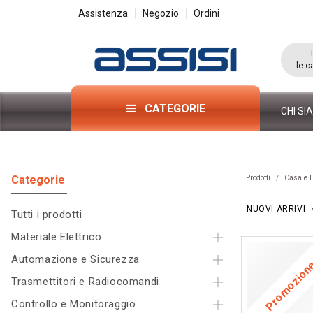
Assistenza
Negozio
Ordini
le c
CATEGORIE
CHI SI
Categorie​
Prodotti
Casa e L
NUOVI ARRIVI
Tutti i pr
odo
tti
Materiale Elettrico
Automazione e Sicurezza
Promozio
Trasmettitori e Radiocomandi
Controllo e Monitoraggio