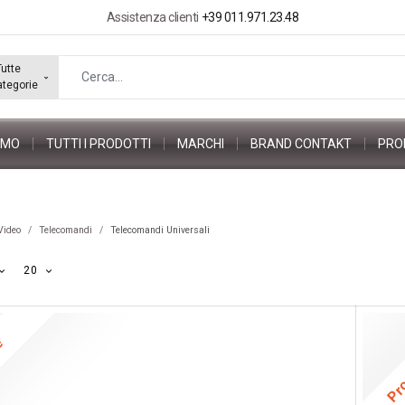
Assistenza clienti
+39 011.971.23.48
Tutte
ategorie
AMO
TUTTI I PRODOTTI
MARCHI
BRAND CONTAKT
PRO
Video
Telecomandi
Telecomandi Universali
20
ne
Pr