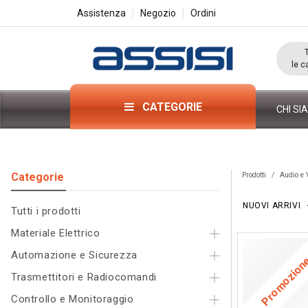
Assistenza
Negozio
Ordini
le c
CATEGORIE
CHI SI
Categorie​
Prodotti
Audio e 
NUOVI ARRIVI
Tutti i pr
odo
tti
Materiale Elettrico
Automazione e Sicurezza
Promozio
Trasmettitori e Radiocomandi
Controllo e Monitoraggio