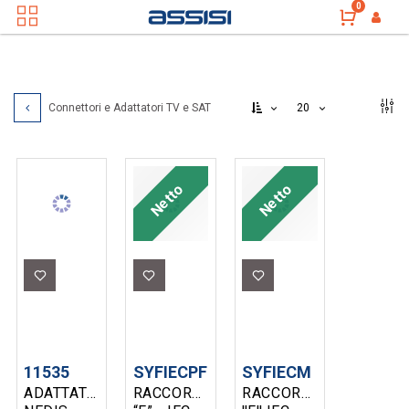
0
20
Connettori e Adattatori TV e SAT
Netto
Netto
11535
SYFIECPF
SYFIECM
ADATTATORE
RACCORDO
RACCORDO