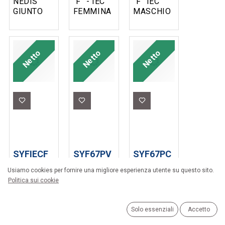
NEDIS
“F” - IEC
''F'' IEC
GIUNTO
FEMMINA
MASCHIO
COASSIALE
90°
SYNCRO
ANTENNA
SYNCRO
SPINA TV
- SPINA
Netto
Netto
Netto
TV
SYFIECF
SYF67PV
SYF67PC
RACCORDO
CONNETTORE
CONNETTORE
Usiamo cookies per fornire una migliore esperienza utente su questo sito.
“F” - IEC
F 6,7MM
F 6,7MM
Politica sui cookie
FEMMINA
C/ O-RING
C/ O-RING
SYNCRO
VITE
CRIMPARE
SYNCRO
SYNCRO
Solo essenziali
Accetto