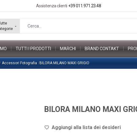
Assistenza clienti
+39 011.971.23.48
Tutte
ategorie
AMO
TUTTI I PRODOTTI
MARCHI
BRAND CONTAKT
PRO
/
Accessori Fotografia
/
BILORA MILANO MAXI GRIGIO
BILORA MILANO MAXI GRI
Aggiungi alla lista dei de
sideri