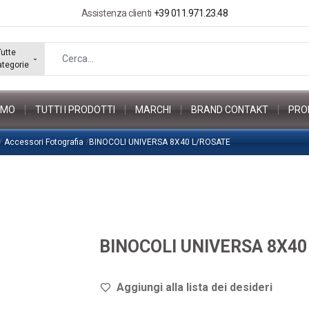
Assistenza clienti
+39 011.971.23.48
Tutte
ategorie
AMO
TUTTI I PRODOTTI
MARCHI
BRAND CONTAKT
PRO
/
Accessori Fotografia
/
BINOCOLI UNIVERSA 8X40 L/ROSATE
BINOCOLI UNIVERSA 8X40
Aggiungi alla lista dei de
sideri